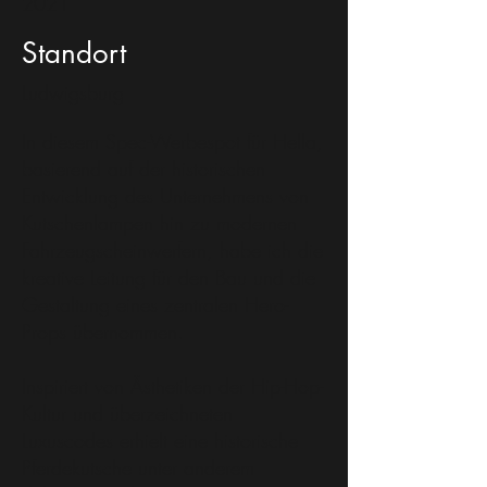
2021
Standort
Ludwigsburg
In diesem Spec-Werbespot für Hella,
basierend auf der historischen
Entwicklung des Unternehmens von
Kutschenlampen hin zu modernen
Fahrzeugscheinwerfern, habe ich die
kreative Leitung für den Bau und die
Gestaltung eines zentralen Hero-
Props übernommen.
Inspiriert von Ästhetiken der Hip-Hop-
Kultur und überzeichneten
Luxuscodes erhielt eine historische
Pferdekutsche unter anderem