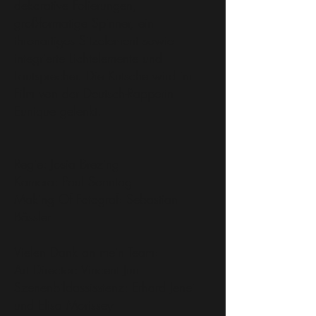
dekorative Folierungen,
großformatige Spinner, ein
thronartiges Sitzelement sowie
integrierte Lichtelemente und
Lautsprecher. Die Kutsche wird im
Film von der Deutsch-Rapperin
Eunique gelenkt.
Regie: Josia Brezing
Kamera: Paul Sonntag
Making Of Fotograf: Sebastian
Bässler
Vielen Dank an mein Team:
Art Director: Vincent Jurr
Szenenbildassisstenz: Erhard Jenei
und Elisa Morissey