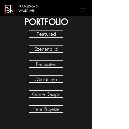
FRANZISKA S.
WALBRÜHL
PORTFOLIO
Featured
Szenenbild
Requisiten
Miniaturen
Game Design
Freie Projekte