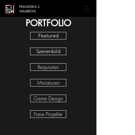
FRANZISKA S.
WALBRÜHL
PORTFOLIO
Featured
Szenenbild
Requisiten
Miniaturen
Game Design
Freie Projekte