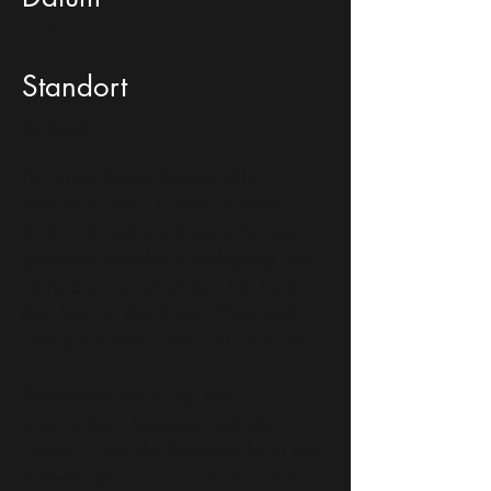
2022
Standort
Stuttgart
Für einen Kurzdokumentarfilm
anlässlich eines Firmenjubiläums
durfte ich mehrere historische Sets
gestalten, die den Werdegang von
Hans Sommer abbilden. Ich habe
drei Sets für die 50er-, 70er- und
90er-Jahre entwickelt und realisiert.
Besonderer Fokus lag auf
historischen Elementen und den
Details – von der Bärenmarke in der
Kaffee-Ecke bis hin zu technischen