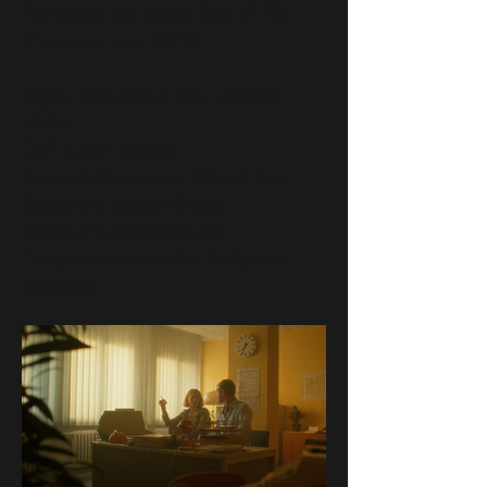
Elementen wie einem Dec VT-78
(Computer aus 1978).
Regie: Christopher Jess und Rolf
Heiler
DoP: Luke Henning
Szenenbildassistenz: Erhard Jenei
Baubühne: Jürgen Droste
Technische Unterstützung:
Computermuseum der Stuttgarter
Informatik