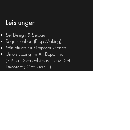
Leistungen
Set Design & Setbau
Requisitenbau (Prop Making)
Miniaturen für Filmproduktionen
Unterstützung im Art Department
(z.B. als Szenenbildassistenz, Set
Decorator, Grafikerin...)
Ich arbeite projektbasiert und freue mich
über Anfragen für Filmproduktionen,
Werbefilm oder visuell anspruchsvolle
Projekte.